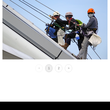
<
1
2
>